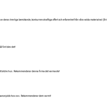
d av deras trevliga bemötande, konkurrenskraftiga offert och erfarenhet från våra valda materialval (
å fint blev det!
s i ett äldre hus. Rekommenderar denna firma det varmaste!
t kanonjobb hos oss. Rekommenderar dem varmt!