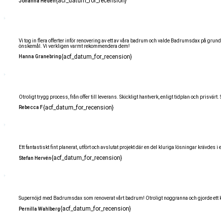
{acf_datum_for_recension}
Johanna Hedén
Vi tog in flera offerter inför renovering av ett av våra badrum och valde Badrumsdax på grun
önskemål. Vi verkligen varmt rekommendera dem!
{acf_datum_for_recension}
Hanna Granebring
Otroligt trygg process, från offer till leverans. Skickligt hantverk, enligt tidplan och prisvärt. S
{acf_datum_for_recension}
Rebecca F
Ett fantastiskt fint planerat, utfört och avslutat projekt där en del kluriga lösningar krävde
{acf_datum_for_recension}
Stefan Hervén
Supernöjd med Badrumsdax som renoverat vårt badrum! Otroligt noggranna och gjorde et
{acf_datum_for_recension}
Pernilla Wahlberg