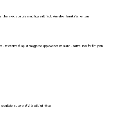
t har skötts på bästa möjliga sätt. Tack! Anneli o Henrik i Vallentuna
ultatet blev så sjukt bra gjorde upplevelsen bara ännu bättre. Tack för fint jobb!
 resultatet superbra! Vi är väldigt nöjda