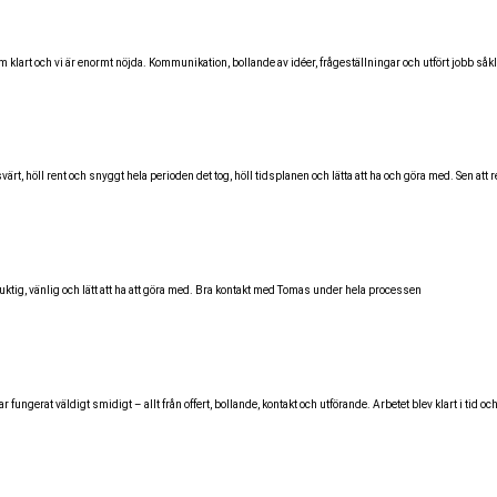
lart och vi är enormt nöjda. Kommunikation, bollande av idéer, frågeställningar och utfört jobb såklar
öll rent och snyggt hela perioden det tog, höll tidsplanen och lätta att ha och göra med. Sen att res
uktig, vänlig och lätt att ha att göra med. Bra kontakt med Tomas under hela processen
gerat väldigt smidigt – allt från offert, bollande, kontakt och utförande. Arbetet blev klart i tid och