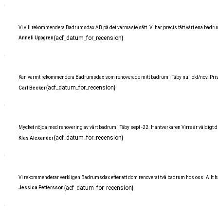
Vi vill rekommendera Badrumsdax AB på det varmaste sätt. Vi har precis fått vårt ena badrum k
{acf_datum_for_recension}
Anneli Uppgren
Kan varmt rekommendera Badrumsdax som renoverade mitt badrum i Täby nu i okt/nov. Prisvärt, h
{acf_datum_for_recension}
Carl Becker
Mycket nöjda med renovering av vårt badrum i Täby sept -22. Hantverkaren Virre är väldigt d
{acf_datum_for_recension}
Klas Alexander
Vi rekommenderar verkligen Badrumsdax efter att dom renoverat två badrum hos oss. Allt har fun
{acf_datum_for_recension}
Jessica Pettersson