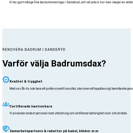
Vi har gjort många fina basturenoveringar i Danderyd, och vet precis hur man skapar en väldes
RENOVERA BADRUM I DANDERYD
Varför välja Badrumsdax?
Kvalitet & trygghet
Med oss får du inte bara ett professionellt resultat, utan även ett toppklassigt bemötande g
Certifierade hantverkare
Vi använder endast personal med utbildning och certifierad behörighet inom sitt område.
Samarbetspartners & rabatter på kakel, klinker m.m