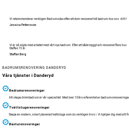
Vi rekommenderar verkligen Badrumsdax efter att dom renoverat två badrum hos oss. Allt har fung
Jessica Pettersson
Vi är så nöjda med arbetet med vårt nya badrum. Efter att både byggt och renoverat flera hus i m
Staffan 73 år.
Staffan Berg
BADRUMSRENOVERING DANDERYD
Våra tjänster i Danderyd
Badrumsrenoveringar
Att skapa drömbadrum är vår specialitet. Med över 10 års erfarenhet av badrumsrenoveringar i 
Tvättstugerenoveringar
Skapa en modern, smart planerad tvättstuga som du verkligen trivs i. Vi hjälper dig med allt från
Basturenoveringar