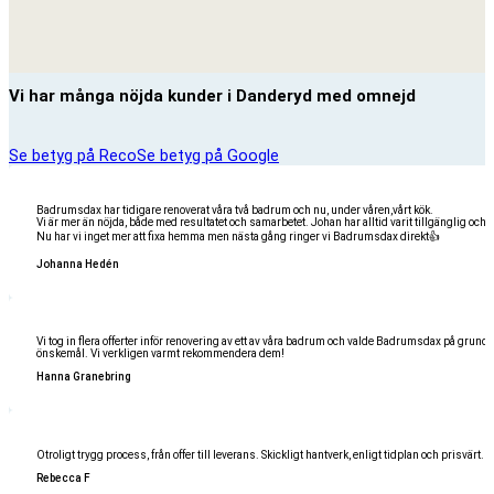
Vi har många nöjda kunder i Danderyd med omnejd
Se betyg på Reco
Se betyg på Google
Badrumsdax har tidigare renoverat våra två badrum och nu, under våren,vårt kök.
Vi är mer än nöjda, både med resultatet och samarbetet. Johan har alltid varit tillgänglig och l
Nu har vi inget mer att fixa hemma men nästa gång ringer vi Badrumsdax direkt👍
Johanna Hedén
Vi tog in flera offerter inför renovering av ett av våra badrum och valde Badrumsdax på grund
önskemål. Vi verkligen varmt rekommendera dem!
Hanna Granebring
Otroligt trygg process, från offer till leverans. Skickligt hantverk, enligt tidplan och prisvärt. Så
Rebecca F