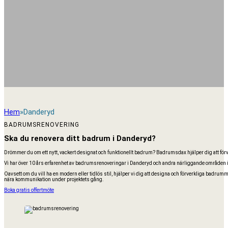
Hem
Danderyd
BADRUMSRENOVERING
Ska du renovera ditt badrum i Danderyd?
Drömmer du om ett nytt, vackert designat och funktionellt badrum? Badrumsdax hjälper dig att förva
Vi har över 10 års erfarenhet av badrumsrenoveringar i Danderyd och andra närliggande områden i n
Oavsett om du vill ha en modern eller tidlös stil, hjälper vi dig att designa och förverkliga badrumm
nära kommunikation under projektets gång.
Boka gratis offertmöte