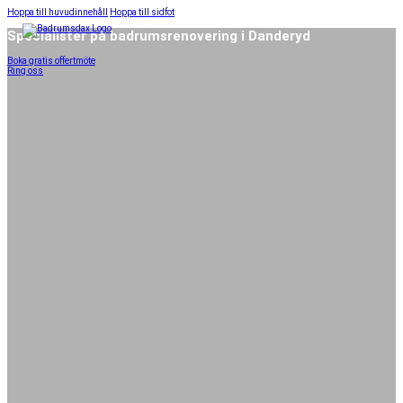
Hoppa till huvudinnehåll
Hoppa till sidfot
Specialister på badrumsrenovering i Danderyd
Boka gratis offertmöte
Ring oss