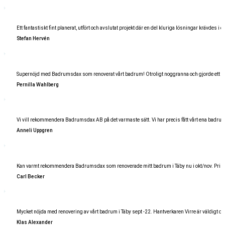
Ett fantastiskt fint planerat, utfört och avslutat projekt där en del kluriga lösningar krävdes
Stefan Hervén
Supernöjd med Badrumsdax som renoverat vårt badrum! Otroligt noggranna och gjorde ett
Pernilla Wahlberg
Vi vill rekommendera Badrumsdax AB på det varmaste sätt. Vi har precis fått vårt ena badrum kl
Anneli Uppgren
Kan varmt rekommendera Badrumsdax som renoverade mitt badrum i Täby nu i okt/nov. Prisvärt, hö
Carl Becker
Mycket nöjda med renovering av vårt badrum i Täby sept -22. Hantverkaren Virre är väldigt duk
Klas Alexander