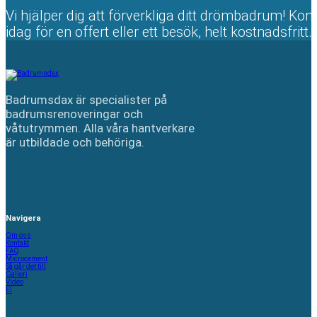
Vi hjälper dig att förverkliga ditt drömbadrum! Kon
idag för en offert eller ett besök, helt kostnadsfritt.
Badrumsdax är specialister på
badrumsrenoveringar och
våtutrymmen. Alla våra hantverkare
är utbildade och behöriga.
Navigera
Om oss
Kontakt
FAQ
Microcement
Så går det till
Galleri
Video
El