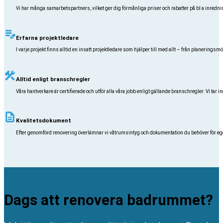
Vi har många samarbetspartners, vilket ger dig förmånliga priser och rabatter på bl a inredning
Erfarna projektledare
I varje projekt finns alltid en insatt projektledare som hjälper till med allt – från planeringsm
Alltid enligt branschregler
Våra hantverkare är certifierade och utför alla våra jobb enligt gällande branschregler. Vi tar in
Kvalitetsdokument
Efter genomförd renovering överlämnar vi våtrumsintyg och dokumentation du behöver för egenk
Dags att renovera badrummet?