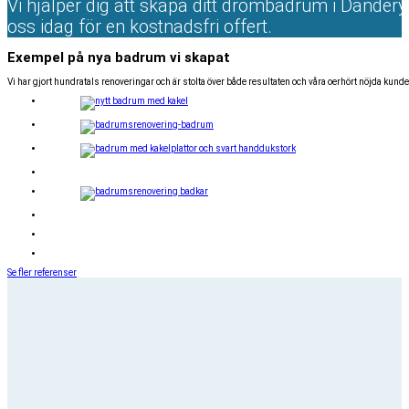
Vi hjälper dig att skapa ditt drömbadrum i Dandery
oss idag för en kostnadsfri offert.
Exempel på nya badrum vi skapat
Vi har gjort hundratals renoveringar och är stolta över både resultaten och våra oerhört nöjda kund
Se fler referenser