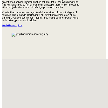
exceptionell service, kommunikation och kvalitet. Vi har även byggt upp
fina relationer med ett flertal lokala samarbetspartners, vilket innebär att
vi kan erbjuda våra kunder förmånliga priser och rabatter.
Vi vet att badrumsrenoveringar kan kännas stora och omständiga – till
och med skrämmande. Därför gör vi allt för att upplevelsen ska bli så
smidig, trygg och positiv som möjligt, med tydlig kommunikation kring
både priser, process och tidplan.
Kontakta oss gärna