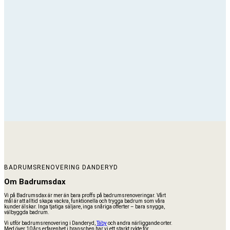
BADRUMSRENOVERING DANDERYD
Om Badrumsdax
Vi på Badrumsdax är mer än bara proffs på badrumsrenoveringar. Vårt
mål är att alltid skapa vackra, funktionella och trygga badrum som våra
kunder älskar. Inga tjatiga säljare, inga snåriga offerter – bara snygga,
välbyggda badrum.
Vi utför badrumsrenovering i Danderyd,
Täby
och andra närliggande orter.
Med över 10 års erfarenhet i branschen har vi ett starkt rykte för